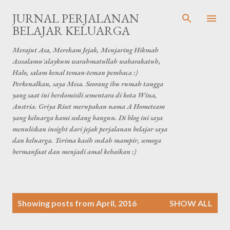
Skip to main content
JURNAL PERJALANAN
BELAJAR KELUARGA
Merajut Asa, Merekam Jejak, Menjaring Hikmah
Asssalamu'alaykum warahmatullah wabarakatuh,
Halo, salam kenal teman-teman pembaca :)
Perkenalkan, saya Mesa. Seorang ibu rumah tangga
yang saat ini berdomisili sementara di kota Wina,
Austria. Griya Riset merupakan nama A Hometeam
yang keluarga kami sedang bangun. Di blog ini saya
menuliskan insight dari jejak perjalanan belajar saya
dan keluarga. Terima kasih sudah mampir, semoga
bermanfaat dan menjadi amal kebaikan :)
P
Showing posts from April, 2016
SHOW ALL
o
s