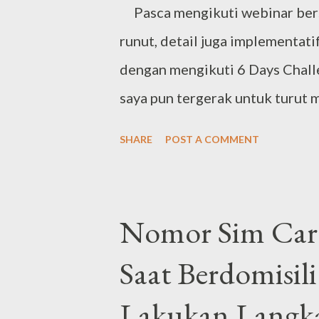
kemarin terbilang pemanasan. B
Pasca mengikuti webinar bersa
runut, detail juga implementatif
dengan mengikuti 6 Days Chall
saya pun tergerak untuk turut
challenge ini, mengangkat topi
SHARE
POST A COMMENT
akrab disapa mba Dita, hadir m
diskusi sekaligus memberikan p
materi yang beliau bagikan : S
Nomor Sim Card
bahwasanya setiap manusia sudah
Saat Berdomisili
lahir dari rahim ibu, bayi dibe
dalam menyesuaikan diri dengan 
Lakukan Langka