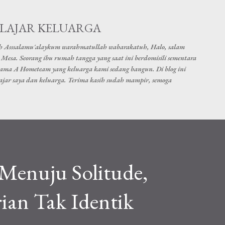
Skip to main content
ELAJAR KELUARGA
h Asssalamu'alaykum warahmatullah wabarakatuh, Halo, salam
Mesa. Seorang ibu rumah tangga yang saat ini berdomisili sementara
nama A Hometeam yang keluarga kami sedang bangun. Di blog ini
elajar saya dan keluarga. Terima kasih sudah mampir, semoga
 Menuju Solitude,
ian Tak Identik