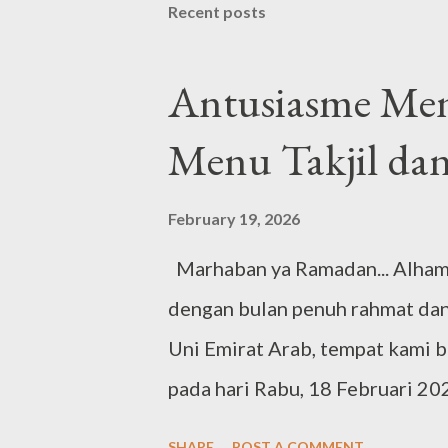
Recent posts
Selamat datang di Timur Tenga
domisili berlanjut dengan fase 
Antusiasme Me
mengurus dokumen-dokumen pri
Menu Takjil dan
urusan sekolah anak-anak. Kam
untuk memeriksa kondisi kehami
February 19, 2026
Marhaban ya Ramadan... Alhamd
dengan bulan penuh rahmat dan 
Uni Emirat Arab, tempat kami be
pada hari Rabu, 18 Februari 202
dengan keluarga besar kami di I
SHARE
POST A COMMENT