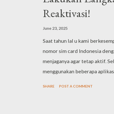
diasah seiring dengan proses 
Reaktivasi!
yang ada di depan mata. Penje
June 23, 2025
Saat tahun lal u kami berkesem
nomor sim card Indonesia deng
menjaganya agar tetap aktif. Sek
menggunakan beberapa aplikas
sim card Indonesia yang aktif un
SHARE
POST A COMMENT
beli memang relatif pendek, s
secara berkala agar tidak samp
berjalan, saya larut dengan ag