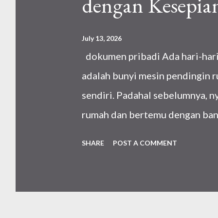
dengan Kesepia
July 13, 2026
dokumen pribadi Ada hari-hari 
adalah bunyi mesin pendingin r
sendiri. Padahal sebelumnya, ny
rumah dan bertemu dengan bany
apakah aku benar-benar kesepia
SHARE
POST A COMMENT
ke Abu Dhabi saat kehamilanku 
Austria maupun Abu Dhabi seda
sama musim dingin, perubahan c
yang 7-10 derajat celcius ke 20