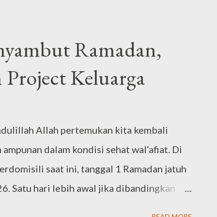
h! :) Layaknya orang kebanyakan, kepindahan
adaptasi di lingkungan baru. Mulai dari
nyambut Ramadan,
badi, kesehatan, barang-barang hingga
 Project Keluarga
i juga segera mencari dokter kandungan
lan. Aku pun mengikuti prenatal ...
ulillah Allah pertemukan kita kembali
ampunan dalam kondisi sehat wal‘afiat. Di
rdomisili saat ini, tanggal 1 Ramadan jatuh
6. Satu hari lebih awal jika dibandingkan
ndonesia dan kerabat di Wina, Austria.
READ MORE