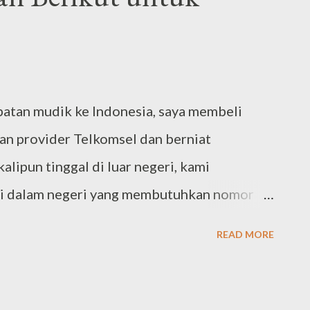
menjalani kehidupan, menghadapi tantangan
lasan bu Evi mengingatk...
patan mudik ke Indonesia, saya membeli
an provider Telkomsel dan berniat
alipun tinggal di luar negeri, kami
i dalam negeri yang membutuhkan nomor
tuk verifikasi. Masa aktif kartu yang saya
READ MORE
ehingga saya merasa perlu mengeceknya
ai hangus. Tapi setelah beberapa bulan
enda-agenda keseharian, dan lupa