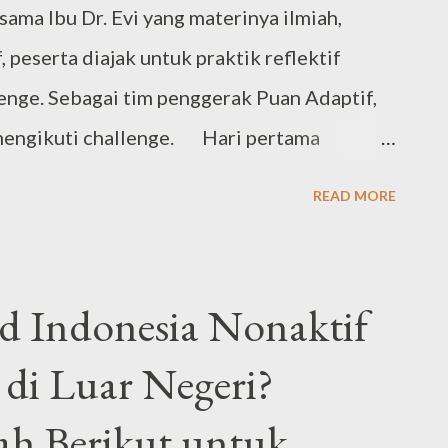
aru mengunduh materi referensi untu...
ma Ibu Dr. Evi yang materinya ilmiah,
, peserta diajak untuk praktik reflektif
enge. Sebagai tim penggerak Puan Adaptif,
 mengikuti challenge. Hari pertama
k Self Awareness. Dr. Primadita Kirana yang
READ MORE
enjadi fasilitator dimana beliau memantik
engayaan terkait topik tersebut. Berikut
eperti pemaparan bu Evi saat webinar lalu,
 Indonesia Nonaktif
 memiliki potensi adaptif sejak lahir. Saat
 di Luar Negeri?
kali Allah kemampuan adaptasi, sebagai bekal
dunia luar. Potensi ini perlu dan bisa
h Berikut untuk