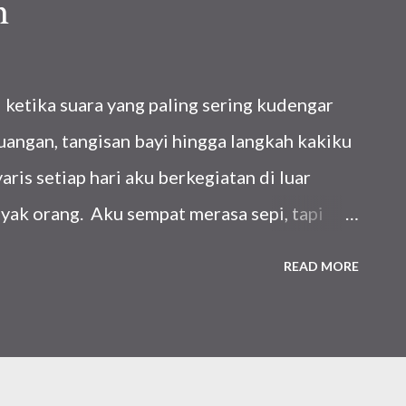
n
ketika suara yang paling sering kudengar
uangan, tangisan bayi hingga langkah kakiku
aris setiap hari aku berkegiatan di luar
ak orang. Aku sempat merasa sepi, tapi
n? Kami sekeluarga berpindah dari Austria
READ MORE
memasuki usia empat bulan. Kala itu baik di
ng berada di musim dingin. Meskipun sama-
uacanya tetap saja terasa ekstrem. Dari
-25 derajat celcius. Musim dingin tapi gerah?