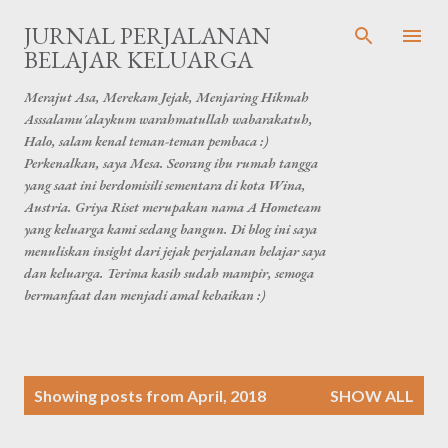
Skip to main content
JURNAL PERJALANAN
BELAJAR KELUARGA
Merajut Asa, Merekam Jejak, Menjaring Hikmah
Asssalamu'alaykum warahmatullah wabarakatuh,
Halo, salam kenal teman-teman pembaca :)
Perkenalkan, saya Mesa. Seorang ibu rumah tangga
yang saat ini berdomisili sementara di kota Wina,
Austria. Griya Riset merupakan nama A Hometeam
yang keluarga kami sedang bangun. Di blog ini saya
menuliskan insight dari jejak perjalanan belajar saya
dan keluarga. Terima kasih sudah mampir, semoga
bermanfaat dan menjadi amal kebaikan :)
P
Showing posts from April, 2018
SHOW ALL
o
s