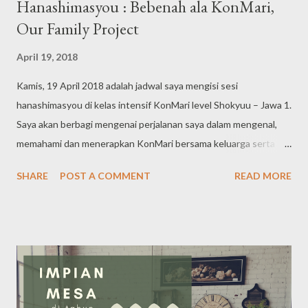
Hanashimasyou : Bebenah ala KonMari,
Our Family Project
April 19, 2018
Kamis, 19 April 2018 adalah jadwal saya mengisi sesi
hanashimasyou di kelas intensif KonMari level Shokyuu – Jawa 1.
Saya akan berbagi mengenai perjalanan saya dalam mengenal,
memahami dan menerapkan KonMari bersama keluarga serta
melakukan tidying festival yang masih terus berjalan. Ohayou
SHARE
POST A COMMENT
READ MORE
sensei, minna san… Assalamu’alaykum warahmatullah
wabarakatuh… Perkenalkan, saya Mesa Dewi, domisili di
Jombang – Jawa Timur. Ada yang pernah atau sedang
berdomisili di Jombang? Saat memutuskan untuk belajar
KonMari dan mendaftar kelas intensif level Shokyuu, saya
bertekad menjadikan proses bebenah ala KonMari ini menjadi
sebuah family project . Ada dua alasan yang menjadi pijakan saya,