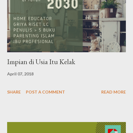
Alasan pertama, karena hidup kami yang sedang nomaden.
Pertengahan tahun 2016 kami pindahan dari Bandung ke
Jombang dan harus mengosongkan kontrakan. Proses pindahan
membuka mata saya bahwa ada banyak barang yang tidak
sempat kami pakai. Bahkan memilikinya saja pun kami lupa.
Barang-barang seisi...
Impian di Usia Itu Kelak
April 07, 2018
SHARE
POST A COMMENT
READ MORE