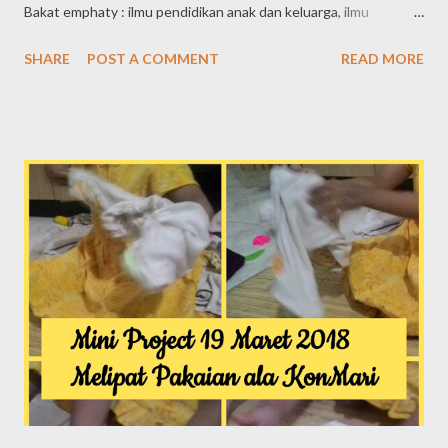
Bakat emphaty : ilmu pendidikan anak dan keluarga, ilmu
pendidikan anak usia dini, ilmu pendidikan anak dalam Islam.
SHARE
POST A COMMENT
READ MORE
Mestro : Septi Peni Wulandani, Budi Ashary, Kiki Barkiah Bakat
significance dan maximizer : ilmu berkomunitas, public speaking.
Maestro : ada masukan?