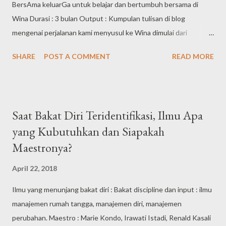
BersAma keluarGa untuk belajar dan bertumbuh bersama di
Wina Durasi : 3 bulan Output : Kumpulan tulisan di blog
mengenai perjalanan kami menyusul ke Wina dimulai dari
persiapan hingga momen kebersamaan kembali.
SHARE
POST A COMMENT
READ MORE
#RuangBerkaryaIbu #IbuProfesional
#MandiriBerkaryaPercayaDiriTercipta
#KenaliPotensimuCiptakanRuangBerkaryamu #Proyek2RBI
#Day1
Saat Bakat Diri Teridentifikasi, Ilmu Apa
yang Kubutuhkan dan Siapakah
Maestronya?
April 22, 2018
Ilmu yang menunjang bakat diri : Bakat discipline dan input : ilmu
manajemen rumah tangga, manajemen diri, manajemen
perubahan. Maestro : Marie Kondo, Irawati Istadi, Renald Kasali