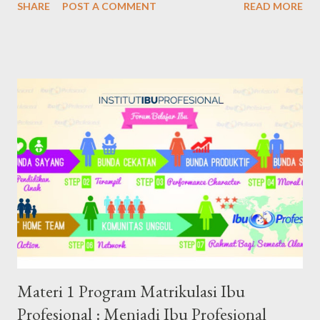
SHARE
POST A COMMENT
READ MORE
bertajuk Tangguh dan Tumbuh : Mengasah Growth Mindset dan
Resiliensi sebagai Bentuk Adaptabilitas dalam Menghadapi
Ketidakpastian selesai dihelat. Dijalankan bertahap dan satu
persatu, alhamdulillah. Jadi semester ini insyaAllah ada tiga mata
kuliah, yang mana per mata kuliah terdiri dari 40 modul. Maka
total ada 120 modul yang harus dibaca dan dikerjakan kuisnya.
Dilengkapi dengan tiga tugas research paper per mata kuliah,
sehingga totalnya ada sembilan research paper yang harus
dikerjakan. Kemudian, setiap mata kuliah juga dilengkapi dengan
referensi yang jumlahnya terbilang banyak . Benar adanya kalau
semester satu kemarin terbilang pemanasan. Baru mengunduh
materi referensi untu...
Materi 1 Program Matrikulasi Ibu
Profesional : Menjadi Ibu Profesional