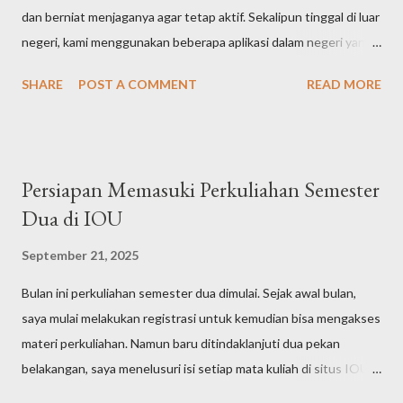
dan berniat menjaganya agar tetap aktif. Sekalipun tinggal di luar
negeri, kami menggunakan beberapa aplikasi dalam negeri yang
membutuhkan nomor sim card Indonesia yang aktif untuk
SHARE
POST A COMMENT
READ MORE
verifikasi. Masa aktif kartu yang saya beli memang relatif pendek,
sehingga saya merasa perlu mengeceknya secara berkala agar
tidak sampai hangus. Tapi setelah beberapa bulan berjalan, saya
larut dengan agenda-agenda keseharian, dan lupa mengeceknya
Persiapan Memasuki Perkuliahan Semester
via aplikasi MyTelkomsel. Pagi ini saya baru ingat, kemudian
Dua di IOU
membuka aplikasi MyTelkomsel. Gagal, karena ternyata ter-
logout otomatis. Entah sejak kapan, karena memang aplikasi
September 21, 2025
tersebut jarang saya buka selama di Abu Dhabi. Saat saya
Bulan ini perkuliahan semester dua dimulai. Sejak awal bulan,
mencoba login, qodarullah aplikasi meminta untuk melakukan
saya mulai melakukan registrasi untuk kemudian bisa mengakses
verifikasi via SMS. Dan di sinilah tantangan muncul, SMSnya tidak
materi perkuliahan. Namun baru ditindaklanjuti dua pekan
sampai. Maka verifikasi pun gagal dilakukan. Saya mulai mencari
belakangan, saya menelusuri isi setiap mata kuliah di situs IOU.
informasi, apakah ada car...
Tepatnya setelah acara 2 nd Anniversary Puan Adaptif yang