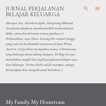
Skip to main content
JURNAL PERJALANAN
BELAJAR KELUARGA
Merajut Asa, Merekam Jejak, Menjaring Hikmah
Asssalamu'alaykum warahmatullah wabarakatuh,
Halo, salam kenal teman-teman pembaca :)
Perkenalkan, saya Mesa. Seorang ibu rumah tangga
yang saat ini berdomisili sementara di kota Wina,
Austria. Griya Riset merupakan nama A Hometeam
yang keluarga kami sedang bangun. Di blog ini saya
menuliskan insight dari jejak perjalanan belajar saya
dan keluarga. Terima kasih sudah mampir, semoga
bermanfaat dan menjadi amal kebaikan :)
My Family, My Hometeam