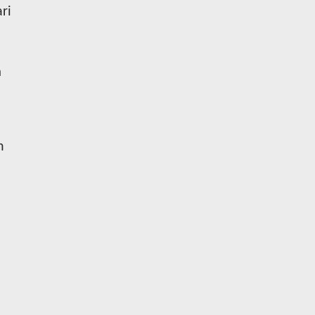
ri
m
n