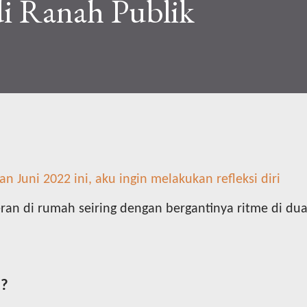
 di Ranah Publik
an Juni 2022 ini, aku ingin melakukan refleksi diri
ran di rumah seiring dengan bergantinya ritme di du
i?