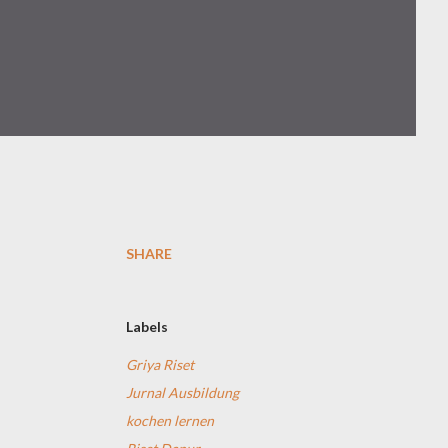
SHARE
a
Labels
Griya Riset
Jurnal Ausbildung
kochen lernen