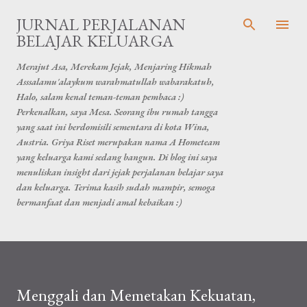
Skip to main content
JURNAL PERJALANAN
BELAJAR KELUARGA
Merajut Asa, Merekam Jejak, Menjaring Hikmah
Asssalamu'alaykum warahmatullah wabarakatuh,
Halo, salam kenal teman-teman pembaca :)
Perkenalkan, saya Mesa. Seorang ibu rumah tangga
yang saat ini berdomisili sementara di kota Wina,
Austria. Griya Riset merupakan nama A Hometeam
yang keluarga kami sedang bangun. Di blog ini saya
menuliskan insight dari jejak perjalanan belajar saya
dan keluarga. Terima kasih sudah mampir, semoga
bermanfaat dan menjadi amal kebaikan :)
Menggali dan Memetakan Kekuatan,