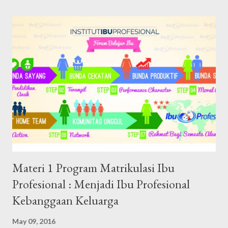
persatu, alhamdulillah. Jadi semester ini insyaAllah ada tiga mata
kuliah, yang mana per mata kuliah terdiri dari 40 modul. Maka
total ada 120 modul yang harus dibaca dan dikerjakan kuisnya.
Dilengkapi dengan tiga tugas research paper per mata kuliah,
sehingga totalnya ada sembilan research paper yang harus
dikerjakan. Kemudian, setiap mata kuliah juga dilengkapi dengan
referensi yang jumlahnya terbilang banyak . Benar adanya kalau
semester satu kemarin terbilang pemanasan. Baru mengunduh
materi referensi untu...
Materi 1 Program Matrikulasi Ibu
Profesional : Menjadi Ibu Profesional
Kebanggaan Keluarga
May 09, 2016