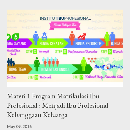
persatu, alhamdulillah. Jadi semester ini insyaAllah ada tiga mata
kuliah, yang mana per mata kuliah terdiri dari 40 modul. Maka
total ada 120 modul yang harus dibaca dan dikerjakan kuisnya.
Dilengkapi dengan tiga tugas research paper per mata kuliah,
sehingga totalnya ada sembilan research paper yang harus
dikerjakan. Kemudian, setiap mata kuliah juga dilengkapi dengan
referensi yang jumlahnya terbilang banyak . Benar adanya kalau
semester satu kemarin terbilang pemanasan. Baru mengunduh
materi referensi untu...
Materi 1 Program Matrikulasi Ibu
Profesional : Menjadi Ibu Profesional
Kebanggaan Keluarga
May 09, 2016