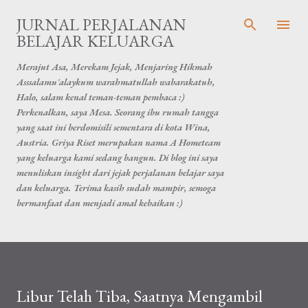
Skip to main content
JURNAL PERJALANAN
BELAJAR KELUARGA
Merajut Asa, Merekam Jejak, Menjaring Hikmah
Asssalamu'alaykum warahmatullah wabarakatuh,
Halo, salam kenal teman-teman pembaca :)
Perkenalkan, saya Mesa. Seorang ibu rumah tangga
yang saat ini berdomisili sementara di kota Wina,
Austria. Griya Riset merupakan nama A Hometeam
yang keluarga kami sedang bangun. Di blog ini saya
menuliskan insight dari jejak perjalanan belajar saya
dan keluarga. Terima kasih sudah mampir, semoga
bermanfaat dan menjadi amal kebaikan :)
Libur Telah Tiba, Saatnya Mengambil