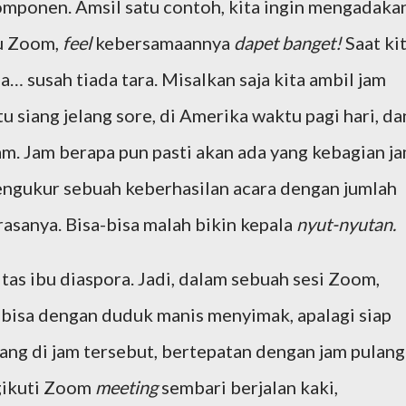
omponen. Amsil satu contoh, kita ingin mengadaka
au Zoom,
feel
kebersamaannya
dapet banget!
Saat ki
… susah tiada tara. Misalkan saja kita ambil jam
 siang jelang sore, di Amerika waktu pagi hari, da
am.
Jam berapa pun pasti akan ada yang kebagian j
engukur sebuah keberhasilan acara dengan jumlah
rasanya. Bisa-bisa malah bikin kepala
nyut-nyutan.
itas ibu diaspora. Jadi, dalam sebuah sesi Zoom,
 bisa dengan duduk manis menyimak, apalagi siap
ang di jam tersebut, bertepatan dengan jam pulang
gikuti Zoom
meeting
sembari berjalan kaki,