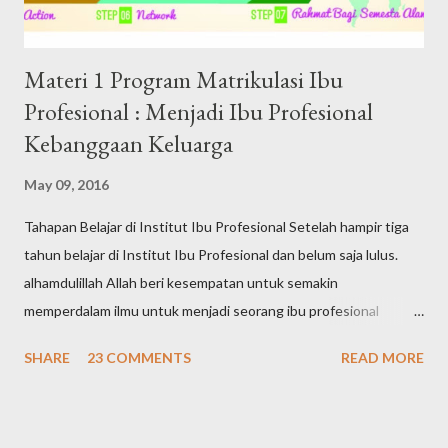
Materi 1 Program Matrikulasi Ibu
Profesional : Menjadi Ibu Profesional
Kebanggaan Keluarga
May 09, 2016
Tahapan Belajar di Institut Ibu Profesional Setelah hampir tiga
tahun belajar di Institut Ibu Profesional dan belum saja lulus.
alhamdulillah Allah beri kesempatan untuk semakin
memperdalam ilmu untuk menjadi seorang ibu profesional
dengan mengikuti program matrikulasi. Program matrikulasi Ibu
SHARE
23 COMMENTS
READ MORE
Profesional batch #1 ini masih khusus diperuntukkan bagi para
koordinator, fasilitator dan pengurus rumah belajar yang
tersebar di setiap wilayah. Jika batch #1 selesai dijalankan, akan