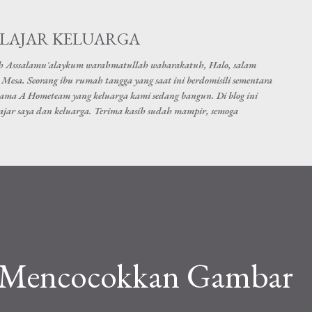
Skip to main content
ELAJAR KELUARGA
h Asssalamu'alaykum warahmatullah wabarakatuh, Halo, salam
Mesa. Seorang ibu rumah tangga yang saat ini berdomisili sementara
nama A Hometeam yang keluarga kami sedang bangun. Di blog ini
elajar saya dan keluarga. Terima kasih sudah mampir, semoga
 Mencocokkan Gambar