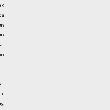
ak
ca
an
an
al
an
ai
a.
ng