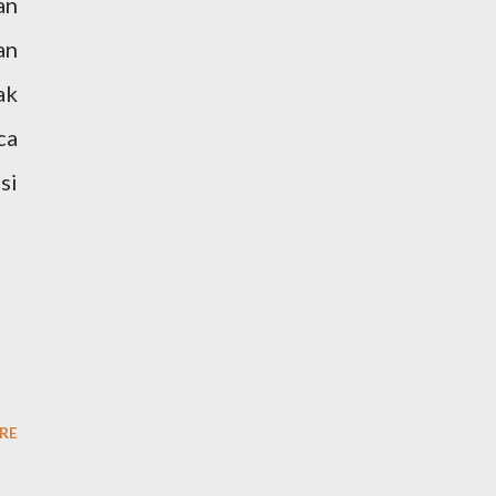
an
an
ak
ca
si
RE