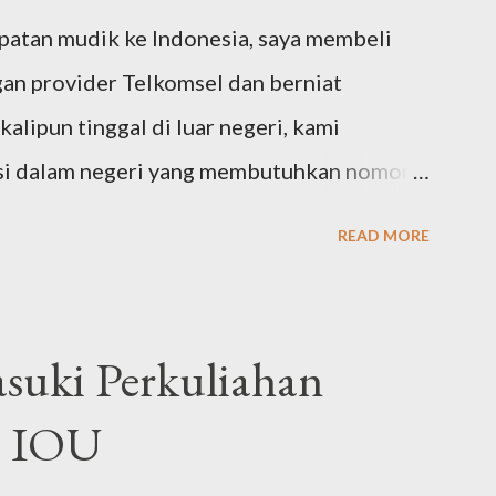
mpatan mudik ke Indonesia, saya membeli
an provider Telkomsel dan berniat
kalipun tinggal di luar negeri, kami
si dalam negeri yang membutuhkan nomor
ntuk verifikasi. Masa aktif kartu yang saya
READ MORE
ehingga saya merasa perlu mengeceknya
ai hangus. Tapi setelah beberapa bulan
enda-agenda keseharian, dan lupa
suki Perkuliahan
komsel. Pagi ini saya baru ingat, kemudian
i IOU
 Gagal, karena ternyata ter-logout
arena memang aplikasi tersebut jarang saya