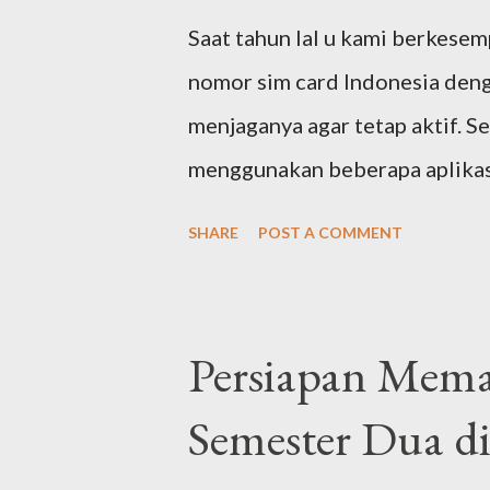
Saat tahun lal u kami berkese
nomor sim card Indonesia deng
menjaganya agar tetap aktif. Se
menggunakan beberapa aplika
sim card Indonesia yang aktif u
SHARE
POST A COMMENT
beli memang relatif pendek, s
secara berkala agar tidak samp
berjalan, saya larut dengan ag
Persiapan Mema
mengeceknya via aplikasi MyTel
Semester Dua d
membuka aplikasi MyTelkomsel.
otomatis. Entah sejak kapan, k